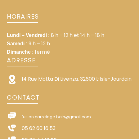
HORAIRES
8 h – 12 h et 14 h – 18 h
Lundi – Vendredi :
9 h – 12 h
Samedi :
fermé
Dimanche :
ADRESSE
14 Rue Motta Di Livenza, 32600 L’Isle-Jourdain
CONTACT
fusion.carrelage.bain@gmail.com
05 62 60 16 53