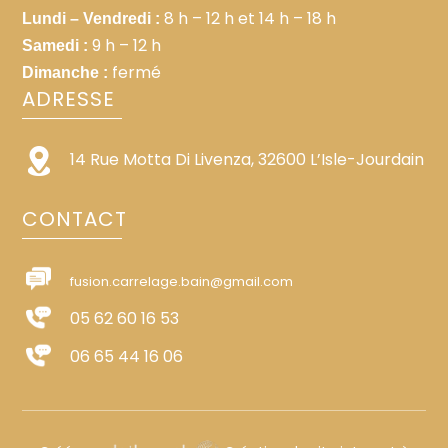
8 h – 12 h et 14 h – 18 h
Lundi – Vendredi :
9 h – 12 h
Samedi :
fermé
Dimanche :
ADRESSE
14 Rue Motta Di Livenza, 32600 L’Isle-Jourdain
CONTACT
fusion.carrelage.bain@gmail.com
05 62 60 16 53
06 65 44 16 06