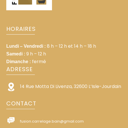
recherche fréquente :
HORAIRES
8 h – 12 h et 14 h – 18 h
Lundi – Vendredi :
9 h – 12 h
Samedi :
fermé
Dimanche :
ADRESSE
14 Rue Motta Di Livenza, 32600 L’Isle-Jourdain
CONTACT
fusion.carrelage.bain@gmail.com